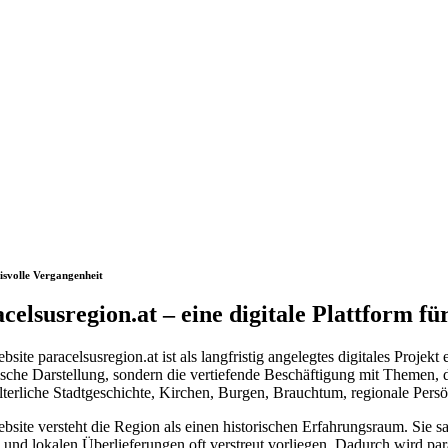
svolle Vergangenheit
celsusregion.at – eine digitale Plattform f
site paracelsusregion.at ist als langfristig angelegtes digitales Projek
tische Darstellung, sondern die vertiefende Beschäftigung mit Themen,
alterliche Stadtgeschichte, Kirchen, Burgen, Brauchtum, regionale Persö
bsite versteht die Region als einen historischen Erfahrungsraum. Sie sa
 und lokalen Überlieferungen oft verstreut vorliegen. Dadurch wird para