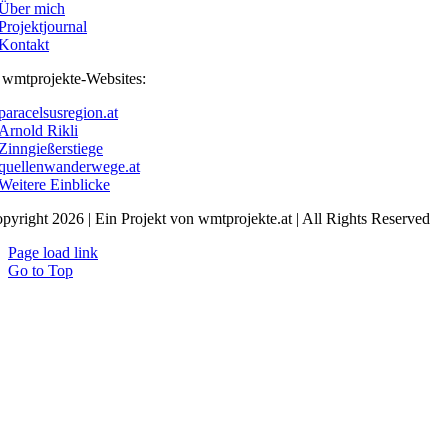
Über mich
Projektjournal
Kontakt
e wmtprojekte-Websites:
paracelsusregion.at
Arnold Rikli
Zinngießerstiege
quellenwanderwege.at
Weitere Einblicke
pyright 2026 | Ein Projekt von wmtprojekte.at | All Rights Reserved
Page load link
Go to Top