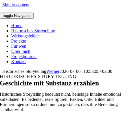
Skip to content
Toggle Navigation
Home
Historisches Storytelling
Wirkungsfelder
Projekte
Für wen
Über mich
Projektjournal
Kontakt
Historisches Storytelling
Werner
2026-07-06T10:53:05+02:00
HISTORISCHES STORYTELLING
Geschichte mit Substanz erzählen
Historisches Storytelling bedeutet nicht, beliebige Inhalte emotional
aufzuladen. Es bedeutet, reale Spuren, Fakten, Orte, Bilder und
Erinnerungen so zu ordnen und zu gestalten, dass ihre Bedeutung
sichtbar wird.