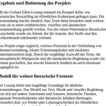
rgebnis und Bedeutung des Projekts
it der Gerhart-Ellert-Lesung entstand ein Beispiel dafür, wie
iterarisches Storytelling im öffentlichen Kulturraum gelingen kann. Die
eranstaltung machte deutlich, dass Texte dann besonders stark wirken,
enn sie in einen erzählerischen, visuellen und akustischen
usammenhang gestellt werden. Aus der reinen Präsentation literarische
usschnitte wurde ein Abend, der die Autorin, ihre Stoffe und ihre
erkunftsstadt miteinander verband.
as Projekt zeigte zugleich, welches Potenzial in der Verbindung von
iteraturvermittlung, lokaler Erinnerungskultur und moderner
räsentationsform liegt. Durch die sorgfältige Auswahl der Texte, die
tmosphärische Bildsprache und die musikalische Begleitung wurde ein
ormat geschaffen, das sowohl historisch fundiert als auch emotional
ugänglich ist.
odell für weitere literarische Formate
ie Lesung bietet eine tragfähige Grundlage für ähnliche
eranstaltungen. Das Modell aus Text, Musik und visueller Begleitung
ässt sich auf andere Autorinnen und Autoren, historische Themen,
egionale Persönlichkeiten oder literarische Jubiläen übertragen.
esonders dort, wo Werke oder Lebensgeschichten im öffentlichen