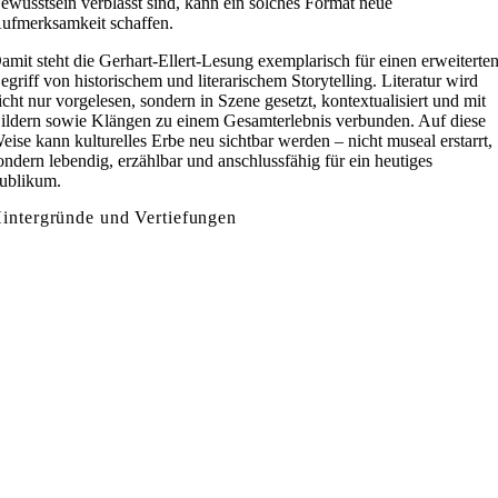
ewusstsein verblasst sind, kann ein solches Format neue
ufmerksamkeit schaffen.
amit steht die Gerhart-Ellert-Lesung exemplarisch für einen erweiterte
egriff von historischem und literarischem Storytelling. Literatur wird
icht nur vorgelesen, sondern in Szene gesetzt, kontextualisiert und mit
ildern sowie Klängen zu einem Gesamterlebnis verbunden. Auf diese
eise kann kulturelles Erbe neu sichtbar werden – nicht museal erstarrt,
ondern lebendig, erzählbar und anschlussfähig für ein heutiges
ublikum.
intergründe und Vertiefungen