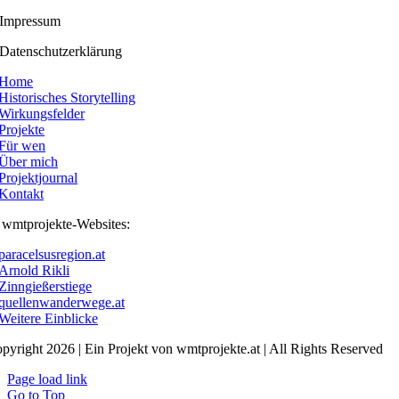
Impressum
Datenschutzerklärung
Home
Historisches Storytelling
Wirkungsfelder
Projekte
Für wen
Über mich
Projektjournal
Kontakt
e wmtprojekte-Websites:
paracelsusregion.at
Arnold Rikli
Zinngießerstiege
quellenwanderwege.at
Weitere Einblicke
pyright 2026 | Ein Projekt von wmtprojekte.at | All Rights Reserved
Page load link
Go to Top