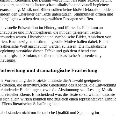
ermittlungsebenen. Die Lesung wurde nicht als reine Textdarbietung
onzipiert, sondern als literarisch-musikalische und visuell begleitete
eranstaltung. Musik und Bilder sollten keine bloße Dekoration bilden,
ondern den Charakter der Texte unterstützen, Stimmungen öffnen und
bergänge zwischen den ausgewählten Passagen schaffen.
ie visuelle Präsentation im Hintergrund führte das Publikum an
chauplätze und in Atmosphären, die mit den gelesenen Texten
erbunden waren. Historische und symbolische Bilder, Ansichten von
rten, Buchbezüge und stimmungsvolle Motive halfen dabei, Ellerts
rzählerische Welt anschaulich werden zu lassen. Die musikalische
egleitung verstärkte diesen Effekt und gab dem Abend eine
ramaturgische Struktur, die über eine klassische Autorenlesung
inausging.
orbereitung und dramaturgische Erarbeitung
ie Vorbereitung des Projekts umfasste die Auswahl geeigneter
extstellen, die dramaturgische Gliederung des Abends, die Entwicklun
erbindender Einleitungen sowie die Abstimmung von Lesung, Musik
nd visueller Ebene. Entscheidend war, die Texte so zu wählen, dass sie
ür sich allein wirken konnten und zugleich einen repräsentativen Einbli
n Ellerts literarisches Schaffen gaben.
abei standen nicht nur literarische Qualität und Spannung im