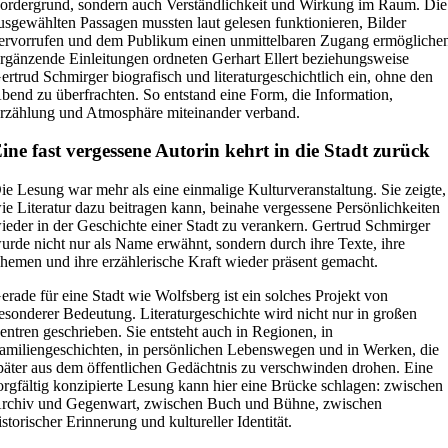
ordergrund, sondern auch Verständlichkeit und Wirkung im Raum. Die
usgewählten Passagen mussten laut gelesen funktionieren, Bilder
ervorrufen und dem Publikum einen unmittelbaren Zugang ermögliche
rgänzende Einleitungen ordneten Gerhart Ellert beziehungsweise
ertrud Schmirger biografisch und literaturgeschichtlich ein, ohne den
bend zu überfrachten. So entstand eine Form, die Information,
rzählung und Atmosphäre miteinander verband.
ine fast vergessene Autorin kehrt in die Stadt zurück
ie Lesung war mehr als eine einmalige Kulturveranstaltung. Sie zeigte,
ie Literatur dazu beitragen kann, beinahe vergessene Persönlichkeiten
ieder in der Geschichte einer Stadt zu verankern. Gertrud Schmirger
urde nicht nur als Name erwähnt, sondern durch ihre Texte, ihre
hemen und ihre erzählerische Kraft wieder präsent gemacht.
erade für eine Stadt wie Wolfsberg ist ein solches Projekt von
esonderer Bedeutung. Literaturgeschichte wird nicht nur in großen
entren geschrieben. Sie entsteht auch in Regionen, in
amiliengeschichten, in persönlichen Lebenswegen und in Werken, die
päter aus dem öffentlichen Gedächtnis zu verschwinden drohen. Eine
orgfältig konzipierte Lesung kann hier eine Brücke schlagen: zwischen
rchiv und Gegenwart, zwischen Buch und Bühne, zwischen
istorischer Erinnerung und kultureller Identität.